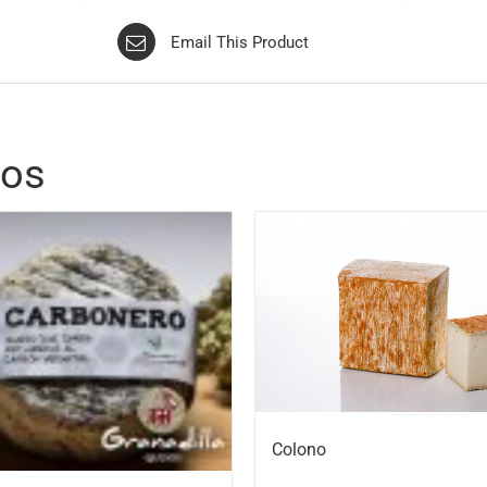
Email This Product
dos
Colono