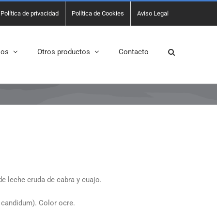
Política de privacidad
Política de Cookies
Aviso Legal
sos
Otros productos
Contacto
e leche cruda de cabra y cuajo.
 candidum). Color ocre.