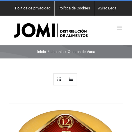
Saltar
Política de privacidad
Política de Cookies
Aviso Legal
al
contenido
Inicio
Lituania
Quesos de Vaca