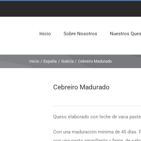
Inicio
Sobre Nosotros
Nuestros Que
Inicio
España
Galicía
Cebreiro Madurado
Cebreiro Madurado
Queso elaborado con leche de vaca pasteur
Con una maduración mínima de 45 días. Pr
con una pasta amarillenta y firme, de sab