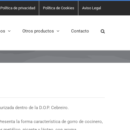
Política de privacidad
Política de Cookies
Aviso Legal
sos
Otros productos
Contacto
izada dentro de la D.O.P. Cebreiro.
esenta la forma característica de gorro de cocinero,
or metálico, picante y lácteo, con aroma