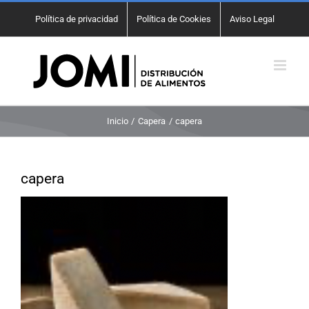
Saltar
Política de privacidad
Política de Cookies
Aviso Legal
al
contenido
Inicio
Capera
capera
capera