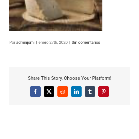
Por
adminjomi
|
enero 27th, 2020
|
Sin comentarios
Share This Story, Choose Your Platform!
Facebook
X
Reddit
LinkedIn
Tumblr
Pinterest