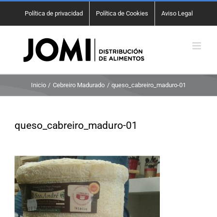
Saltar
Política de privacidad
Política de Cookies
Aviso Legal
al
contenido
Inicio
Cebreiro Madurado
queso_cabreiro_maduro-01
queso_cabreiro_maduro-01