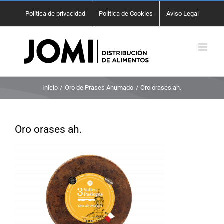
Saltar
Política de privacidad
Política de Cookies
Aviso Legal
al
contenido
Inicio
Oro de Prases Ahumado
Oro orases ah.
Oro orases ah.