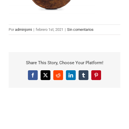
Por
adminjomi
|
febrero 1st, 2021
|
Sin comentarios
Share This Story, Choose Your Platform!
Facebook
X
Reddit
LinkedIn
Tumblr
Pinterest