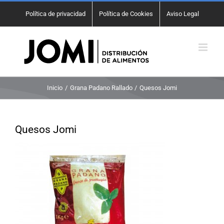
Saltar
Política de privacidad
Política de Cookies
Aviso Legal
al
contenido
Inicio
Grana Padano Rallado
Quesos Jomi
Quesos Jomi