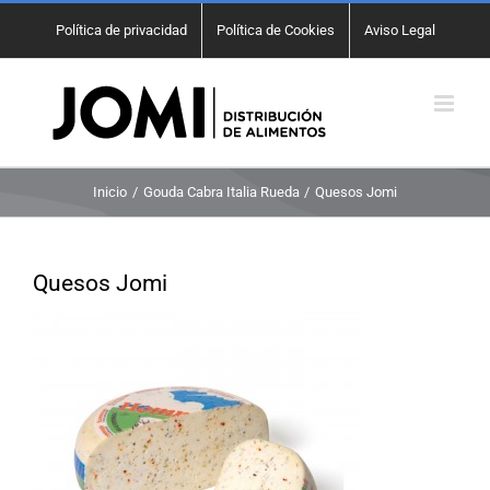
Saltar
Política de privacidad
Política de Cookies
Aviso Legal
al
contenido
Inicio
Gouda Cabra Italia Rueda
Quesos Jomi
Quesos Jomi