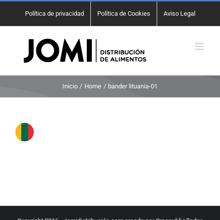
Saltar
Política de privacidad
Política de Cookies
Aviso Legal
al
contenido
Inicio
Home
bander lituania-01