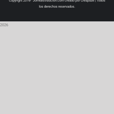
Copyright 2016-
Jomidistribución.com creado por
Creapubli
| Todos
los derechos reservados.
2026